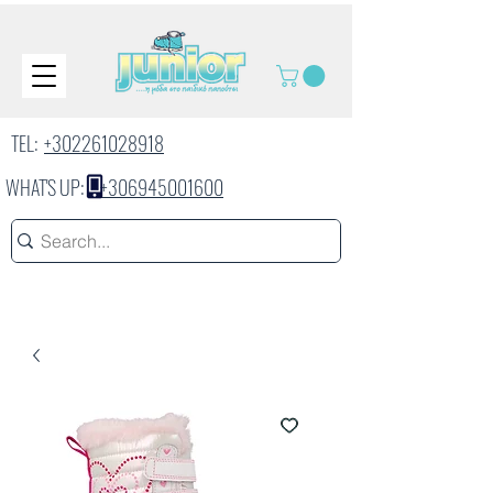
TEL:
+302261028918
WHAT'S UP:
+306945001600