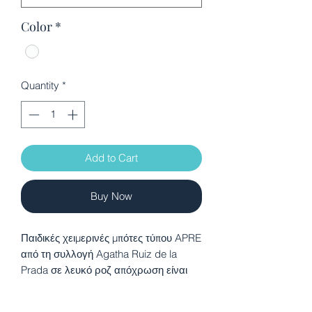
Color
*
Quantity
*
Add to Cart
Buy Now
Παιδικές χειμερινές μπότες τύπου APRE
από τη συλλογή Agatha Ruiz de la
Prada σε λευκό ροζ απόχρωση είναι
ιδανικές για τις μικρές μας φίλες που
αναζητούν άνεση και στυλ. Είναι