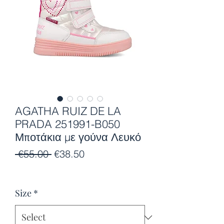
AGATHA RUIZ DE LA
PRADA 251991-B050
Μποτάκια με γούνα Λευκό
Regular
Sale
 €55.00 
€38.50
Price
Price
Size
*