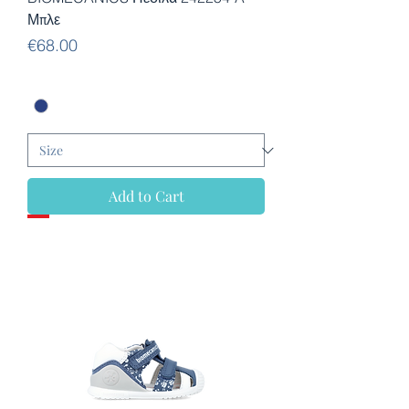
Μπλε
Price
€68.00
Add to Cart