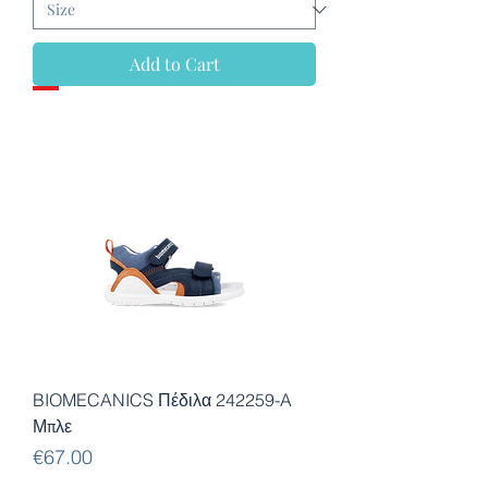
Add to Cart
BIOMECANICS Πέδιλα 242259-A
Μπλε
Price
€67.00