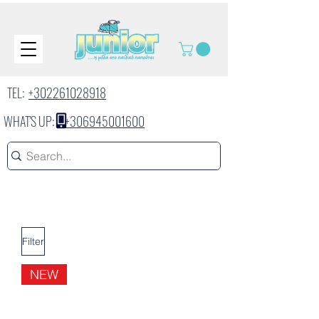
TEL:
+302261028918
WHAT'S UP:
+306945001600
Filter
NEW