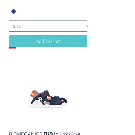
Add to Cart
BIOMECANICS Πέδιλα 242254-A