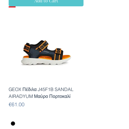
Add to Cart
GEOX Πέδιλα J45F1B SANDAL
AIRADYUM Μαύρο Πορτοκαλί
Price
€61.00