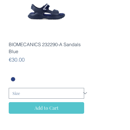
BIOMECANICS 232290-A Sandals
Blue
Price
€30.00
Add to Cart