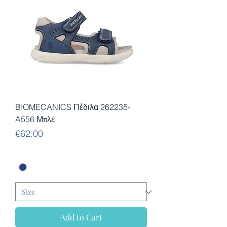
BIOMECANICS Πέδιλα 262235-
A556 Μπλε
Price
€62.00
Add to Cart