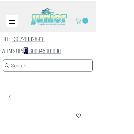
TEL:
+302261028918
WHAT'S UP:
+306945001600