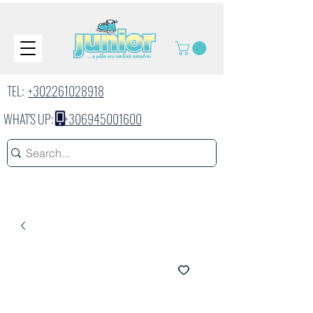
TEL:
+302261028918
WHAT'S UP:
+306945001600