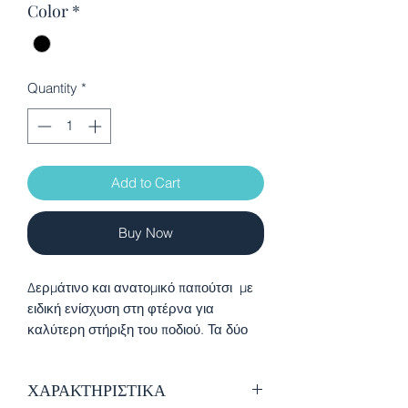
Color
*
Quantity
*
Add to Cart
Buy Now
Δερμάτινο και ανατομικό παπούτσι με
ειδική ενίσχυση στη φτέρνα για
καλύτερη στήριξη του ποδιού. Τα δύο
αυτοκόλλητα παρέχουν ευκολία στην
εφαρμογή. Διαθέτει πιστοποίηση
ΧΑΡΑΚΤΗΡΙΣΤΙΚΑ
ποιότητας από την Ισπανική Ένωση