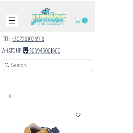
TEL:
+302261028918
WHAT'S UP:
+306945001600