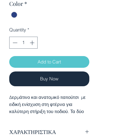
Color
*
Quantity
*
Add to Cart
Buy Now
Δερμάτινο και ανατομικό παπούτσι με
ειδική ενίσχυση στη φτέρνα για
καλύτερη στήριξη του ποδιού. Τα δύο
αυτοκόλλητα παρέχουν ευκολία στην
εφαρμογή. Διαθέτει πιστοποίηση
ΧΑΡΑΚΤΗΡΙΣΤΙΚΑ
ποιότητας από την Ισπανική Ένωση