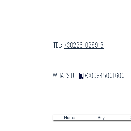
TEL:
+302261028918
WHAT'S UP:
+306945001600
Home
Boy
G