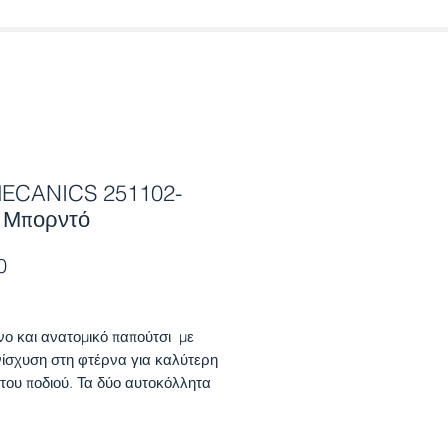
ECANICS 251102-
 Μπορντό
Price
0
νο και ανατομικό παπούτσι με
ενίσχυση στη φτέρνα για καλύτερη
 του ποδιού. Τα δύο αυτοκόλλητα
ν ευκολία στην εφαρμογή.
 πιστοποίηση ποιότητας από την