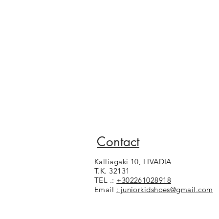
Contact
Kalliagaki 10, LIVADIA
T.K. 32131
TEL .:
+302261028918
Email
: juniorkidshoes@gmail.com