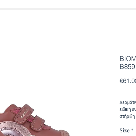
BIOM
B859
€61.0
Δερμάτι
ειδική 
στήριξη
παρέχου
Size
*
Διαθέτει