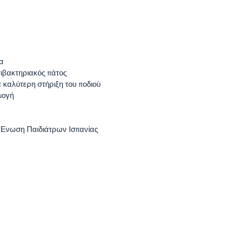
α
τιβακτηριακός πάτος
α καλύτερη στήριξη του ποδιού
μογή
ν Ενωση Παιδιάτρων Ισπανίας