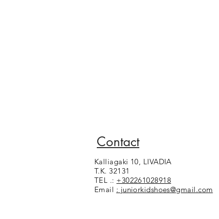
Contact
Kalliagaki 10, LIVADIA
T.K. 32131
TEL .:
+302261028918
Email
: juniorkidshoes@gmail.com