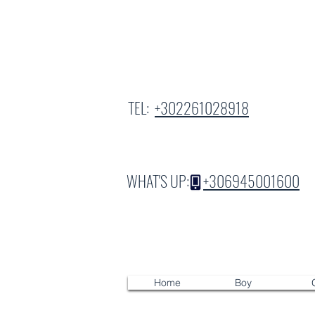
TEL:
+302261028918
WHAT'S UP:
+306945001600
Home
Boy
G