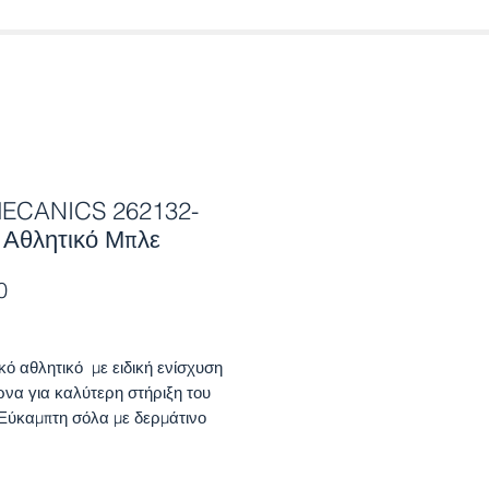
ECANICS 262132-
 Αθλητικό Μπλε
Price
0
κό αθλητικό με ειδική ενίσχυση
ρνα για καλύτερη στήριξη του
 Εύκαμπτη σόλα με δερμάτινο
α δύο αυτοκόλλητα παρέχουν
 στην εφαρμογή.