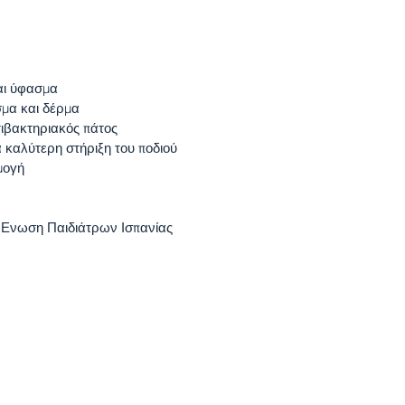
και ύφασμα
μα και δέρμα
τιβακτηριακός πάτος
α καλύτερη στήριξη του ποδιού
μογή
ν Ενωση Παιδιάτρων Ισπανίας