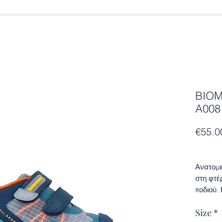
BIOM
A008
€55.0
Ανατομι
στη φτέ
ποδιού.
πάτο. Τ
Size
*
ευκολία