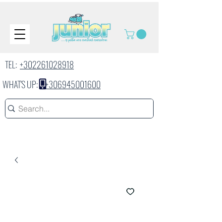
TEL:
+302261028918
WHAT'S UP:
+306945001600