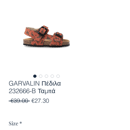
GARVALIN Πέδιλα
232666-B Ταμπά
Regular
Sale
 €39.00 
€27.30
Price
Price
Size
*