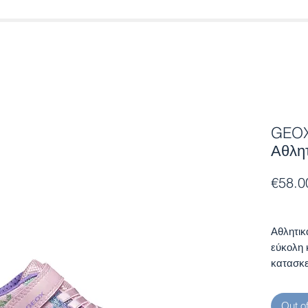
GEOX
Αθλητ
€58.0
Αθλητικ
εύκολη 
κατασκε
κομψό d
ενθουσι
Out o