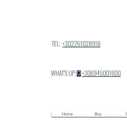
TEL:
+302261028918
WHAT'S UP:
+306945001600
Home
Boy
G