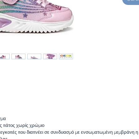
βόλτα ή 
Geox. Δι
system. 
επιτρέπ
αδιάβρο
κατοχυρ
από την
αναπνοή
BREATHA
ρύθμιση
δημιουρ
εσωτερι
πόδι στε
ημέρας 
velcro 
και αφα
σμα
ός πάτος χωρίς χρώμιο
 εγκοπές που διαπνέει σε συνδυασμό με ενσωματωμένη μεμβράνη η
όλας