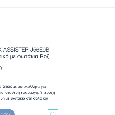
 ASSISTER J56E9B
ικό με φωτάκια Ροζ
Price
0
ά
Geox
με αυτοκόλλητα για
και σταθερή εφαρμογή. Υπέροχη
υή με φωτάκια στη σόλα και
esign με την MINNIE που θα
άσει τους μικρούς μας φίλους στη
f Stock