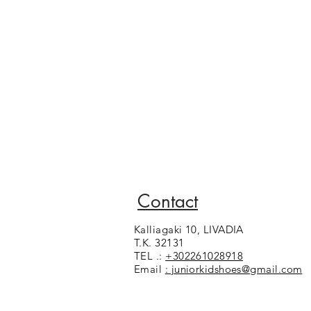
Contact
Kalliagaki 10, LIVADIA
T.K. 32131
TEL .:
+302261028918
Email
: juniorkidshoes@gmail.com