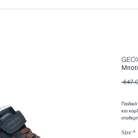
GEOX
Μποτ
 €47.
Παιδικά
και κορ
σταθερή
σε μπλε
Size
*
design 