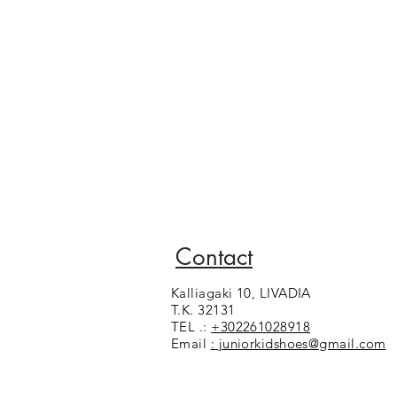
Contact
Kalliagaki 10, LIVADIA
T.K. 32131
TEL .:
+302261028918
Email
: juniorkidshoes@gmail.com