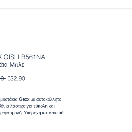
 GISLI B561NA
άκι Μπλε
Regular
Sale
00 
€32.90
Price
Price
 μποτάκια
Geox
με αυτοκόλλητο
δόνια λάστιχο για εύκολη και
 εφαρμογή. Υπέροχη κατασκευή
 με πορτοκαλί χρώμα και κομψό
που θα ενθουσιάσει τους μικρούς