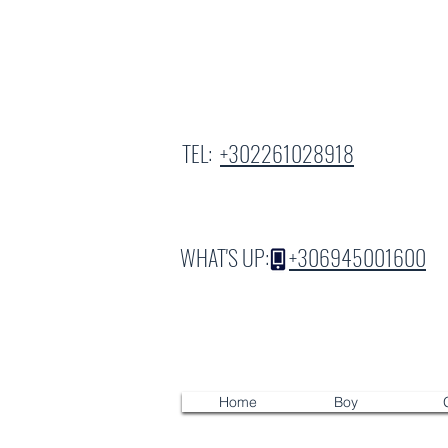
TEL:
+302261028918
WHAT'S UP:
+306945001600
Home
Boy
G