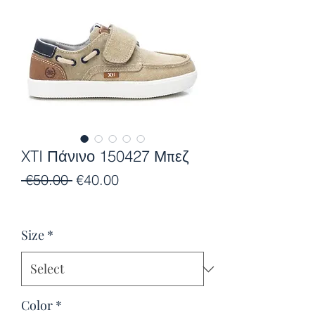
XTI Πάνινο 150427 Μπεζ
Regular
Sale
 €50.00 
€40.00
Price
Price
Size
*
Color
*