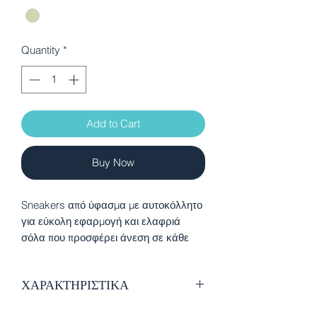
Quantity
*
Add to Cart
Buy Now
Sneakers από ύφασμα με αυτοκόλλητο
για εύκολη εφαρμογή και ελαφριά
σόλα που προσφέρει άνεση σε κάθε
δραστηριότητα. Προιόν VEGAN με
πιστοποιητικό από τον παγκόσμιο
ΧΑΡΑΚΤΗΡΙΣΤΙΚΑ
οργανισμό PETA
Εξαιρετικής ποιότητας ύφασμα