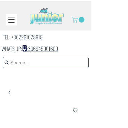
TEL:
+302261028918
WHAT'S UP:
+306945001600