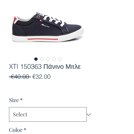
XTI 150363 Πάνινο Μπλε
Regular
Sale
 €40.00 
€32.00
Price
Price
Size
*
Color
*