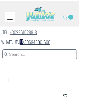
TEL:
+302261028918
WHAT'S UP:
+306945001600