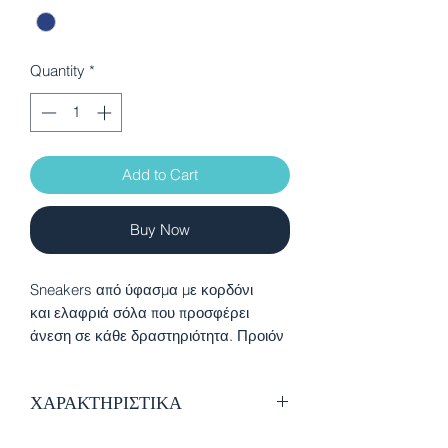
Quantity
*
Add to Cart
Buy Now
Sneakers από ύφασμα με κορδόνι
και ελαφριά σόλα που προσφέρει
άνεση σε κάθε δραστηριότητα. Προιόν
VEGAN με πιστοποιητικό από τον
παγκόσμιο οργανισμό PETA
ΧΑΡΑΚΤΗΡΙΣΤΙΚΑ
Εξαιρετικής ποιότητας ύφασμα