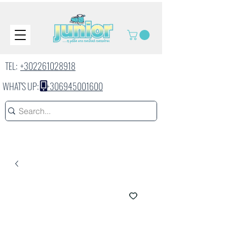
TEL:
+302261028918
WHAT'S UP:
+306945001600