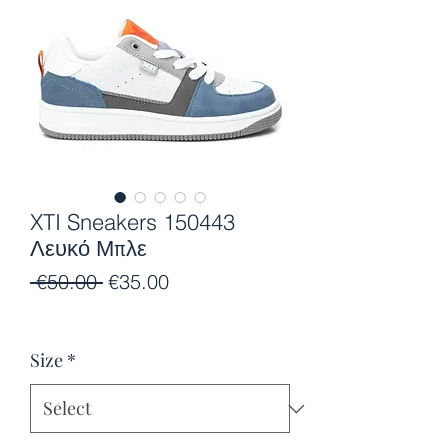
XTI Sneakers 150443
Λευκό Μπλε
Regular
Sale
 €50.00 
€35.00
Price
Price
Size
*