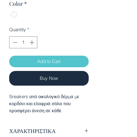
Color
*
Quantity
*
Add to Cart
Buy Now
Sneakers από οικολογικό δέρμα με
κορδόνι και ελαφριά σόλα που
προσφέρει άνεση σε κάθε
δραστηριότητα. Προιόν VEGAN με
πιστοποιητικό από τον παγκόσμιο
ΧΑΡΑΚΤΗΡΙΣΤΙΚΑ
οργανισμό PETA